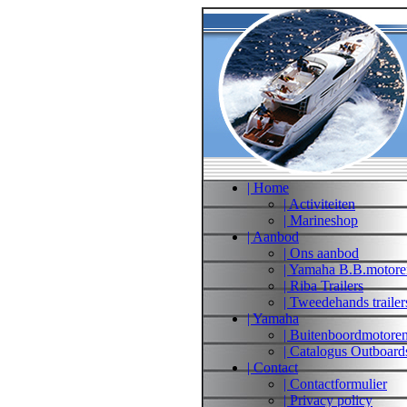
| Home
| Activiteiten
| Marineshop
| Aanbod
| Ons aanbod
| Yamaha B.B.motore
| Riba Trailers
| Tweedehands trailer
| Yamaha
| Buitenboordmotore
| Catalogus Outboard
| Contact
| Contactformulier
| Privacy policy