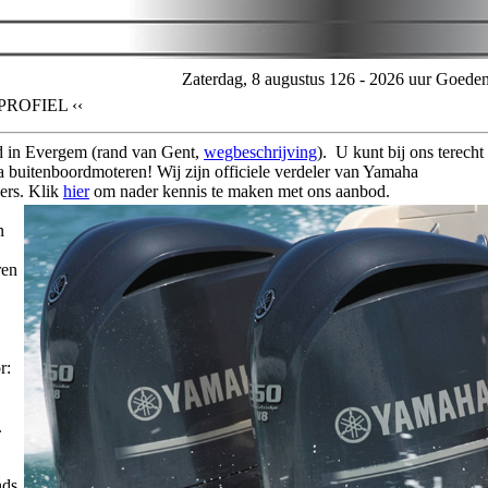
Zaterdag, 8 augustus 126 - 2026 uur Goede
PROFIEL ‹‹
d in Evergem (rand van Gent,
wegbeschrijving
). U kunt bij ons terecht
 buitenboordmoteren! Wij zijn officiele verdeler van Yamaha
ers. Klik
hier
om nader kennis te maken met ons aanbod.
n
ren
r:
.
nds