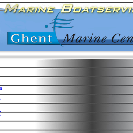
n
s
n
s